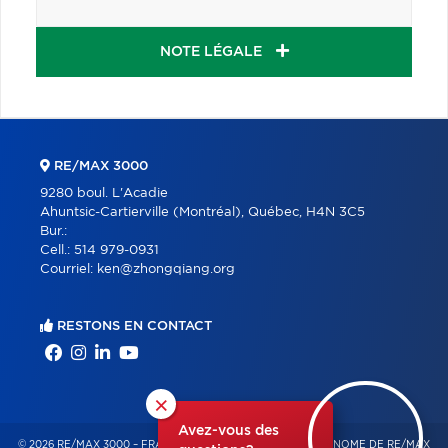
NOTE LÉGALE
RE/MAX 3000
9280 boul. L'Acadie
Ahuntsic-Cartierville (Montréal), Québec, H4N 3C5
Bur.:
Cell.:
514 979-0931
Courriel:
ken@zhongqiang.org
RESTONS EN CONTACT
×
Avez-vous des
© 2026 RE/MAX 3000 – FRANCHISÉ INDÉPENDANT ET AUTONOME DE RE/MAX