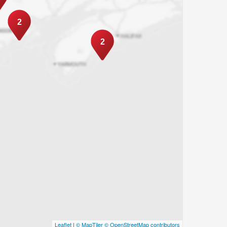
2
2
Leaflet
|
© MapTiler
© OpenStreetMap contributors