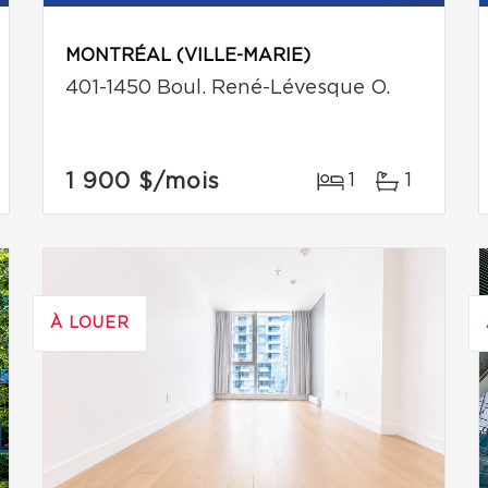
MONTRÉAL (VILLE-MARIE)
401-1450 Boul. René-Lévesque O.
1 900 $
/mois
1
1
À LOUER