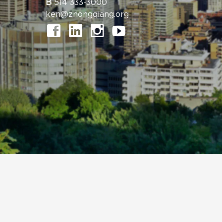
B
514 333-3000
ken@zhongqiang.org