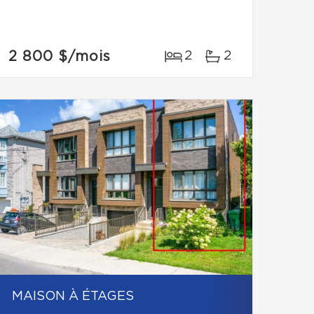
2 800 $
/mois
2
2
MAISON À ÉTAGES