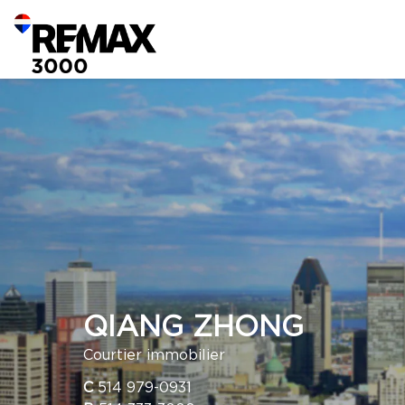
QIANG ZHONG
Courtier immobilier
C
514 979-0931